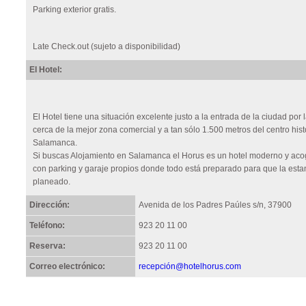
Parking exterior gratis.
Late Check.out (sujeto a disponibilidad)
El Hotel:
El Hotel tiene una situación excelente justo a la entrada de la ciudad por
cerca de la mejor zona comercial y a tan sólo 1.500 metros del centro hist
Salamanca.
Si buscas Alojamiento en Salamanca el Horus es un hotel moderno y acog
con parking y garaje propios donde todo está preparado para que la esta
planeado.
Dirección:
Avenida de los Padres Paúles s/n, 37900
Teléfono:
923 20 11 00
Reserva:
923 20 11 00
Correo electrónico:
recepción@hotelhorus.com