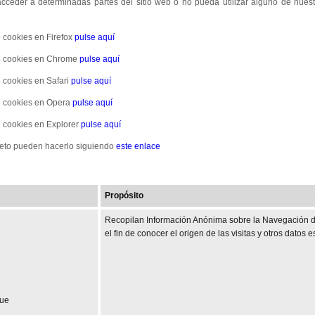
cceder a determinadas partes del sitio web o no pueda utilizar alguno de nuestro
 cookies en Firefox
pulse aquí
de cookies en Chrome
pulse aquí
 cookies en Safari
pulse aquí
e cookies en Opera
pulse aquí
e cookies en Explorer
pulse aquí
creto pueden hacerlo siguiendo
este enlace
Propósito
Recopilan Información Anónima sobre la Navegación de
el fin de conocer el origen de las visitas y otros datos e
ue