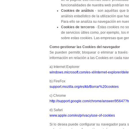
funcionalidades de nuestra web podrían no
Cookies de análisis
- son aquéllas que bi
análisis estadístico de la utilización que ha
Para ello se analiza su navegación en nuest
Cookies de terceros
- Estas cookies no so
de servicios útiles como, por ejemplo, los
sobre estas cookies. Las empresas que gene
Como gestionar las Cookies del navegador
Se pueden permitir, bloquear o eliminar a través
información en relación a las Cookies en cada na
a) Internet Explorer
windows.microsoft.com/es-xl/internet-explorer/de
b) FireFox
support.mozilla.org/es/kb/Borrar%20cookies
c) Chrome
http://support.google.com/chrome/answer/95647?h
d) Safari
www.apple.com/es/privacy/use-of-cookies
Si lo desea puede configurar su navegador para se