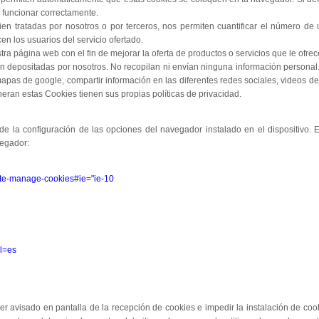
 funcionar correctamente.
en tratadas por nosotros o por terceros, nos permiten cuantificar el número de u
cen los usuarios del servicio ofertado.
ra página web con el fin de mejorar la oferta de productos o servicios que le ofre
n depositadas por nosotros. No recopilan ni envían ninguna información personal
 mapas de google, compartir información en las diferentes redes sociales, videos d
ran estas Cookies tienen sus propias políticas de privacidad.
 de la configuración de las opciones del navegador instalado en el dispositivo. 
vegador:
lete-manage-cookies#ie="ie-10
l=es
r avisado en pantalla de la recepción de cookies e impedir la instalación de cook