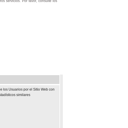
s servicios. Por favor, consulte los
 los Usuarios por el Sitio Web con
stadísticos similares