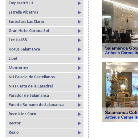
Emperatriz III
Estrella Albatros
Eurostars Las Claras
Gran Hotel Corona Sol
Exe Hall88
Salamanca Gour
Horus Salamanca
Artheus Carmeli
Libet
Monterrey
NH Palacio de Castellanos
NH Puerta de la Catedral
Parador de Salamanca
Puente Romano de Salamanca
Salamanca Cult
Recoletos Coco
Artheus Carmeli
Rector
Regio