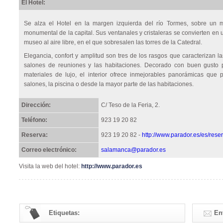
El Hotel:
Se alza el Hotel en la margen izquierda del río Tormes, sobre un m
monumental de la capital. Sus ventanales y cristaleras se convierten en 
museo al aire libre, en el que sobresalen las torres de la Catedral.
Elegancia, confort y amplitud son tres de los rasgos que caracterizan l
salones de reuniones y las habitaciones. Decorado con buen gusto 
materiales de lujo, el interior ofrece inmejorables panorámicas qu
salones, la piscina o desde la mayor parte de las habitaciones.
Dirección:
C/ Teso de la Feria, 2.
Teléfono:
923 19 20 82
Reserva:
923 19 20 82 -
http://www.parador.es/es/rese
Correo electrónico:
salamanca@parador.es
Visita la web del hotel:
http://www.parador.es
Etiquetas:
En