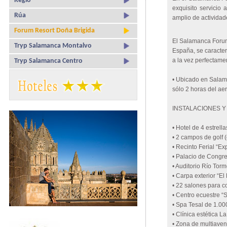
Regio
exquisito servicio
Rúa
amplio de actividad
Forum Resort Doña Brigida
El Salamanca Forum
Tryp Salamanca Montalvo
España, se caracter
a la vez perfectame
Tryp Salamanca Centro
• Ubicado en Salama
sólo 2 horas del ae
INSTALACIONES Y
• Hotel de 4 estrel
• 2 campos de golf 
• Recinto Ferial “
• Palacio de Congre
• Auditorio Río Tor
• Carpa exterior “E
• 22 salones para c
• Centro ecuestre “
• Spa Tesal de 1.00
• Clínica estética L
• Zona de multiavent