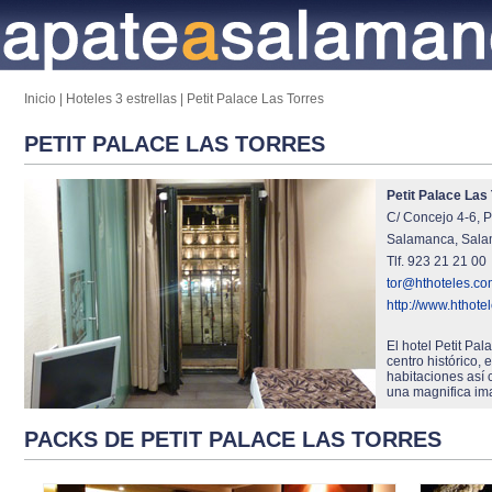
Inicio
|
Hoteles 3 estrellas
|
Petit Palace Las Torres
PETIT PALACE LAS TORRES
Petit Palace Las
C/ Concejo 4-6, 
Salamanca, Sala
Tlf. 923 21 21 00
tor@hthoteles.co
http://www.hthote
El hotel Petit Pa
centro histórico,
habitaciones así
una magnifica im
PACKS DE PETIT PALACE LAS TORRES